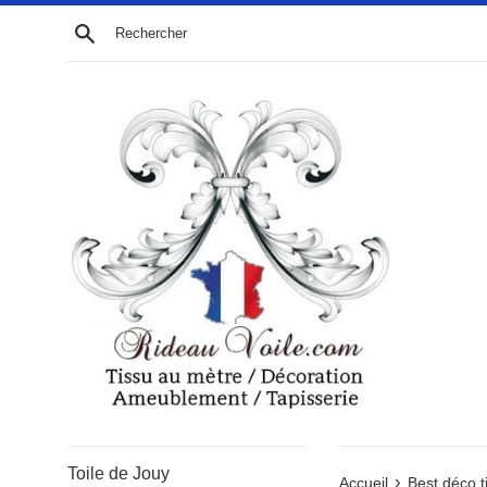
Passer
Recherche
au
contenu
Toile de Jouy
›
Accueil
Best déco t