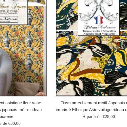
t asiatique fleur vase
Tissu ameublement motif Japonais
 japonais mètre rideau
imprimé Ethnique Asie voilage rideau o
pisserie
À partir de €28,00
ir de €30,00