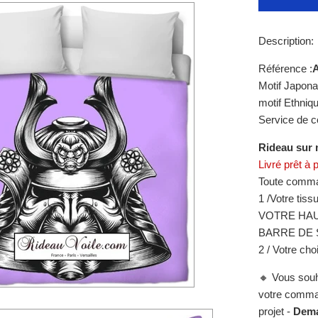
Description:
Référence :
Motif Japona
motif Ethniq
Service de c
R
ideau sur 
Livré prêt à 
Toute comman
1 /
Votre tiss
VOTRE HAU
BARRE DE 
2 / Votre cho
🔸 Vous souh
votre comman
projet -
Dema