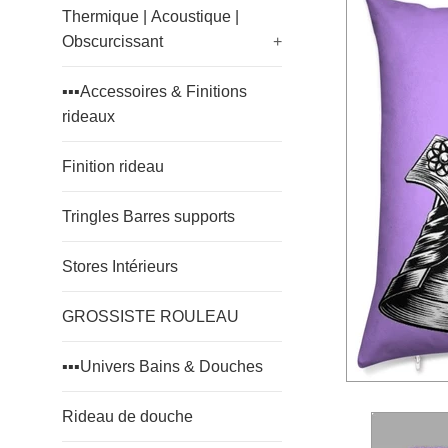
Thermique | Acoustique |
Obscurcissant
+
▪️▪️▪️Accessoires & Finitions
rideaux
Finition rideau
Tringles Barres supports
Stores Intérieurs
GROSSISTE ROULEAU
▪️▪️▪️Univers Bains & Douches
Rideau de douche