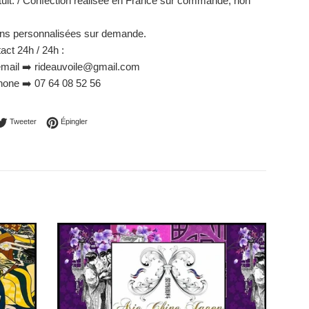
tuit. / Confection réalisée en France sur commande, non
ons personnalisées sur demande.
act 24h / 24h :
mail ➡️ rideauvoile@gmail.com
hone ➡️ 07 64 08 52 56
ager sur Facebook
Tweeter sur Twitter
Épingler sur Pinterest
Tweeter
Épingler