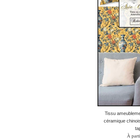
Tissu ameublemen
céramique chinois
ta
À part