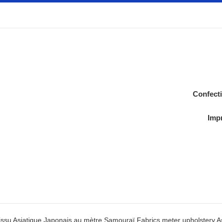
Confect
Impr
issu Asiatique Japonais au mètre Samouraï Fabrics meter upholstery A