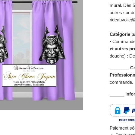
mural. Dès 
autres sur 
rideauvoile
Catégorie pa
• Commandez 
et autres pr
douche) : De
________ C
Professionne
commande.
______
Info
Paiement séc