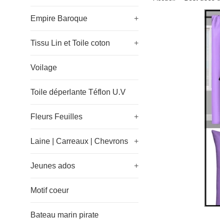
Empire Baroque
+
Tissu Lin et Toile coton
+
Voilage
Toile déperlante Téflon U.V
Fleurs Feuilles
+
Laine | Carreaux | Chevrons
+
Jeunes ados
+
Motif coeur
Bateau marin pirate