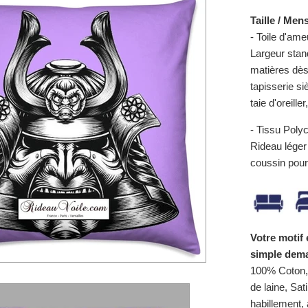
Taille / Men
- Toile d'ame
Largeur stan
matières dès
tapisserie si
taie d'oreille
- Tissu Poly
Rideau léger 
coussin pour
Votre motif 
simple dema
100% Coton, 
de laine, Sat
habillement,