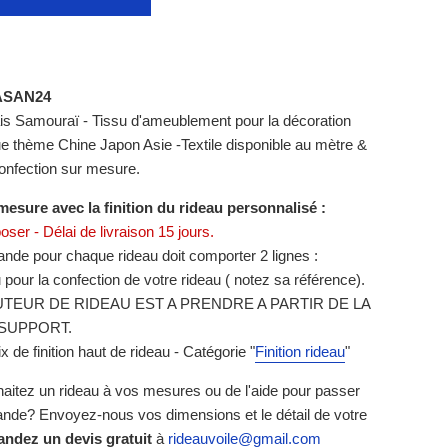
ASAN24
is Samouraï - Tissu d'ameublement pour la décoration
ue thème Chine Japon Asie -Textile disponible au mètre &
onfection sur mesure.
mesure avec la finition du rideau personnalisé :
poser - Délai de livraison 15 jours.
de pour chaque rideau doit comporter 2 lignes :
u pour la confection de votre rideau ( notez sa référence).
TEUR DE RIDEAU EST A PRENDRE A PARTIR DE LA
SUPPORT.
ix de finition haut de rideau - Catégorie
"
Finition rideau
"
aitez un rideau à vos mesures ou de l'aide pour passer
de? Envoyez-nous vos dimensions et le détail de votre
ndez un devis gratuit
à
rideauvoile@gmail.com