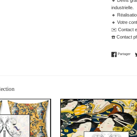
🔸 Devis gra
industrielle.
🔸 Réalisati
🔸 Votre cont
✉️ Contact e
☎️ Contact p
Part
Partager
lection