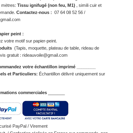
5 mètres:
Tissu ignifugé (non feu, M1)
, simili cuir et
demande.
Contactez-nous :
07 64 08 52 56 /
@gmail.com
pier peint :
votre motif sur papier-peint.
oduits
(Tapis, moquette, plateau de table, rideau de
vis gratuit : rideauvoile@gmail.com
ommandez votre échantillon imprimé ________
ls et Particuliers:
Échantillon délivré uniquement sur
rmations commerciales
_______
urisé PayPal / Virement