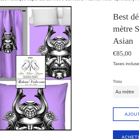
Best dé
mètre S
Asian
Prix
€85,00
régulier
Taxes incluse
Tissu
AJOU
ACHET