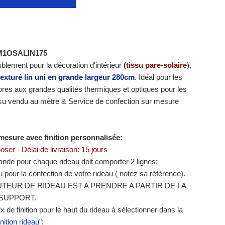
M1OSALIN175
blement pour la décoration d'intérieur
(
tissu pare-solaire
),
texturé lin uni en
grande largeur 280cm
.
Idéal pour les
tores aux grandes qualités thermiques et optiques pour les
ssu vendu au mètre & Service de confection sur mesure
mesure avec finition personnalisée:
poser - Délai de livraison: 15 jours
de pour chaque rideau doit comporter 2 lignes:
su pour la confection de votre rideau ( notez sa référence).
TEUR DE RIDEAU EST A PRENDRE A PARTIR DE LA
SUPPORT.
ix de finition pour le haut du rideau à sélectionner dans la
nition rideau"
: