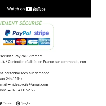
sécurisé PayPal / Virement
uit. / Confection réalisée en France sur commande, non
ons personnalisées sur demande.
act 24h / 24h :
mail ➡️ rideauvoile@gmail.com
one ➡️ 07 64 08 52 56
ager sur Facebook
Tweeter sur Twitter
Épingler sur Pinterest
Tweeter
Épingler