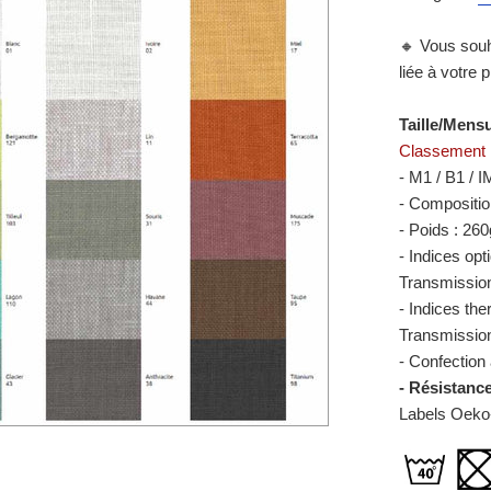
🔸
Vous souh
liée à votre 
Taille/Mens
Classement 
- M1 / B1 / 
- Compositio
- Poids : 26
- Indices op
Transmissio
- Indices the
Transmissio
- Confection
- Résistanc
Labels Oeko-