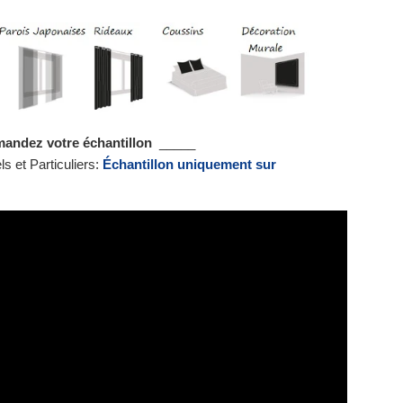
ndez votre échantillon
_____
s et Particuliers:
Échantillon uniquement sur
nformations commerciales
_____