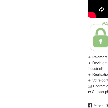
🔸
Paiement 
🔸
Devis grat
industrielle.
🔸
Réalisati
🔸
Votre cont
✉️
Contact e
☎️
Contact ph
Part
Partager