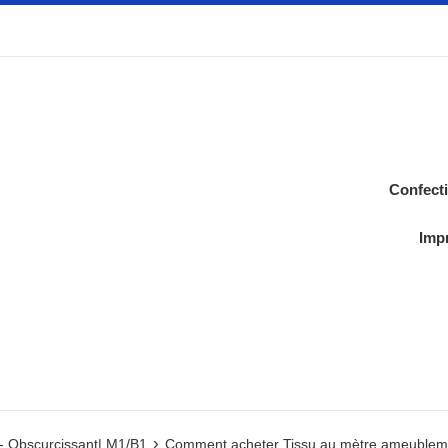
Confect
Impr
›
- Obscurcissant| M1/B1
Comment acheter Tissu au mètre ameublemen