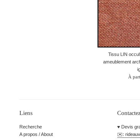
Tissu LIN occul
ameublement archit
i
À part
Liens
Contacte
Recherche
♥️ Devis gra
A propos / About
✉️: rideau