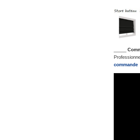
_____
Comma
Professionnel
commande
_________
I