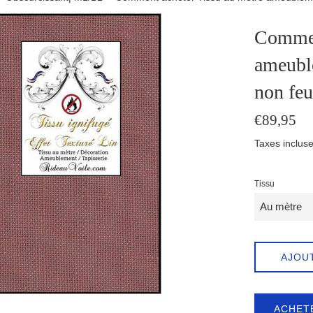
Commen
ameuble
non fe
Prix
€89,95
régulier
Taxes incluse
Tissu
AJOU
ACHET