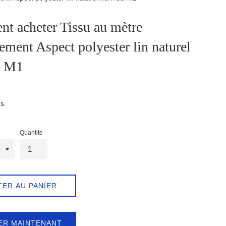
t acheter Tissu au mètre
ment Aspect polyester lin naturel
u M1
s.
Quantité
TER AU PANIER
ER MAINTENANT