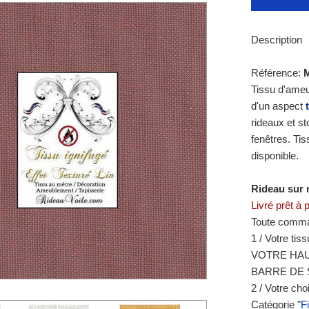
Description
Référence:
Tissu d'ameu
d'un aspect
rideaux et s
fenêtres. Ti
disponible.
Rideau sur 
Livré prêt à 
Toute comman
1 / Votre tis
VOTRE HAU
BARRE DE 
2 / Votre cho
Catégorie
"
Fi