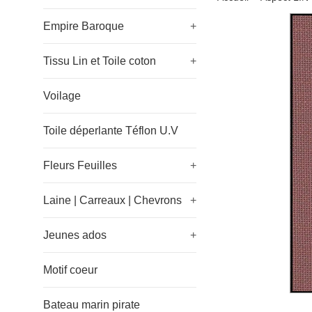
Empire Baroque
+
Tissu Lin et Toile coton
+
Voilage
Toile déperlante Téflon U.V
Fleurs Feuilles
+
Laine | Carreaux | Chevrons
+
Jeunes ados
+
Motif coeur
Bateau marin pirate