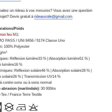
aitez un rideau à vos mesures? Vous avez une question
projet? Devis gratuit à
rideauvoile@gmail.com
urations/Poids
non feu M1
:
IMO PASS / UNI 8456 / 9174 Classe Uno
n: 100% Polyester
0g/m²
tiques: Réflexion lumière33 % | Absorption lumière51 % |
n lumière16 %
rmiques: Réflexion solaire46 % | Absorption solaire28 % |
n solaire26 % | Transmission UV14 %
 à contre-sens ou à sens normal
e abrasion (martindale)
: 30 000trs
Tex / France Terre Textile