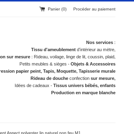
Panier (
0
)
Procéder au paiement
Nos services
:
Tissu d'ameublement
d'intérieur au mètre,
ion sur mesure
: Rideau, voilage, linge de lit, coussin, plaid,
Petits meubles & sièges -
Objets & Accessoires
ession papier peint, Tapis, Moquette, Tapisserie murale
Rideau de douche
confection
sur mesure,
Idées de cadeaux -
Tissus univers bébés, enfants
Production en marque blanche
t Aspect polyester lin naturel non feu M1