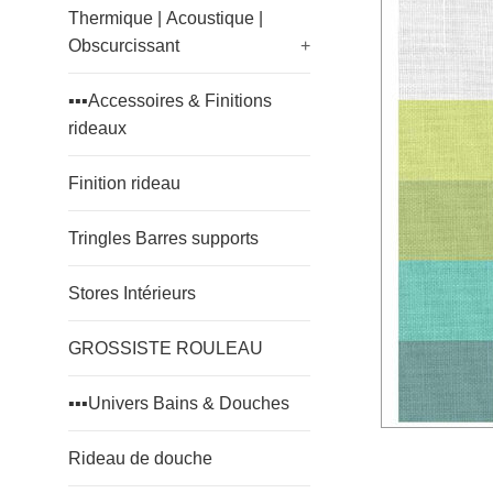
Thermique | Acoustique |
Obscurcissant
+
▪️▪️▪️Accessoires & Finitions
rideaux
Finition rideau
Tringles Barres supports
Stores Intérieurs
GROSSISTE ROULEAU
▪️▪️▪️Univers Bains & Douches
Rideau de douche