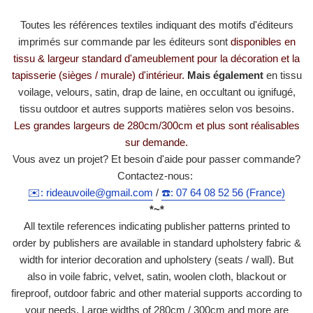
Toutes les références textiles indiquant des motifs d'éditeurs
imprimés sur commande par les éditeurs sont
disponibles en
tissu & largeur standard d'ameublement pour la décoration et la
tapisserie (sièges / murale) d'intérieur.
Mais également
en tissu
voilage, velours, satin, drap de laine, en occultant ou ignifugé,
tissu outdoor et autres supports matières selon vos besoins.
Les grandes largeurs de 280cm/300cm et plus sont réalisables
sur demande.
Vous avez un projet? Et besoin d'aide pour passer commande?
Contactez-nous:
✉️: rideauvoile@gmail.com
/
☎️: 07 64 08 52 56 (France)
*~*
All textile references indicating publisher patterns printed to
order by publishers are available in standard upholstery fabric &
width for interior decoration and upholstery (seats / wall). But
also in voile fabric, velvet, satin, woolen cloth, blackout or
fireproof, outdoor fabric and other material supports according to
your needs. Large widths of 280cm / 300cm and more are