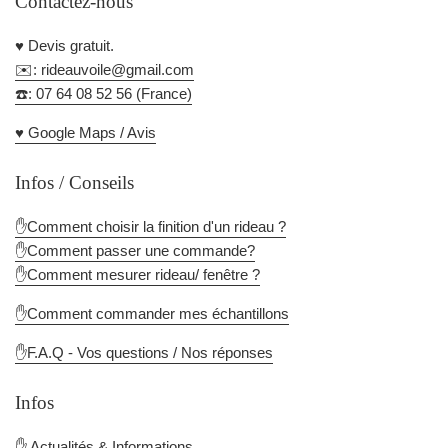
Contactez-nous
♥️ Devis gratuit.
✉️: rideauvoile@gmail.com
☎️: 07 64 08 52 56 (France)
♥️ Google Maps / Avis
Infos / Conseils
✋Comment choisir la finition d'un rideau ?
✋Comment passer une commande?
✋Comment mesurer rideau/ fenêtre ?
✋Comment commander mes échantillons
✋F.A.Q - Vos questions / Nos réponses
Infos
✋
Actualités & Informations