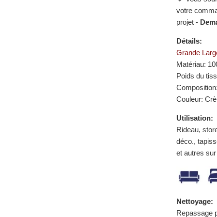
votre comman
projet -
Dema
Détails:
Grande Larg
Matériau: 10
Poids du tis
Composition:
Couleur: Cr
Utilisation:
Rideau, stor
déco., tapis
et autres su
Nettoyage:
Repassage p