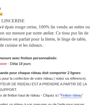
n
:
LINCERISE
avé épais rouge cerise, 100% lin vendu au mètre ou
on sur mesure par notre atelier. Ce tissu pur lin de
rieure est parfait pour la literie, le linge de table,
 de cuisine et les rideaux.
mesure avec finition personnalisée:
poser -
Délai 18 jours
nde pour chaque rideau doit comporter 2 lignes:
su pour la confection de votre rideau ( notez sa référence).
TEUR DE RIDEAU EST A PRENDRE A PARTIR DE LA
SUPPORT.
ix de finition haut de rideau - Cliquez ici
"
Finition rideau
"
aitez un rideau à vos mesures ou de l'aide pour passer