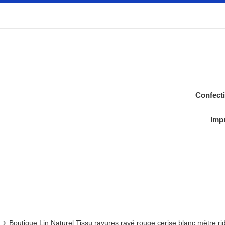
Confect
Impr
›
Boutique Lin Naturel Tissu rayures rayé rouge cerise blanc mètre r