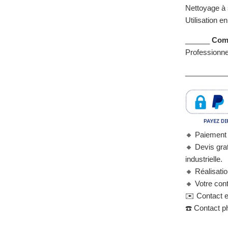
Nettoyage à 
Utilisation e
______
Comm
Professionne
___________
🔸
Paiement 
🔸
Devis grat
industrielle.
🔸
Réalisati
🔸
Votre cont
✉️
Contact e
☎️
Contact ph