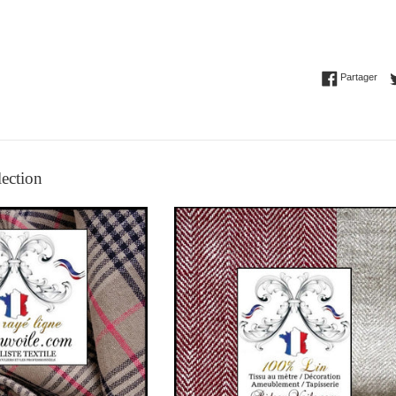
Part
Partager
lection