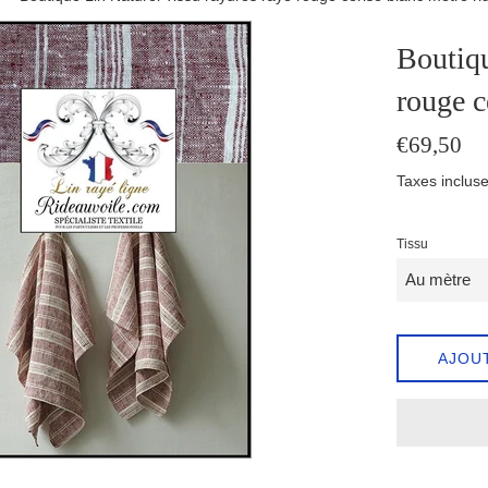
Boutiqu
rouge c
Prix
€69,50
régulier
Taxes incluse
Tissu
AJOU