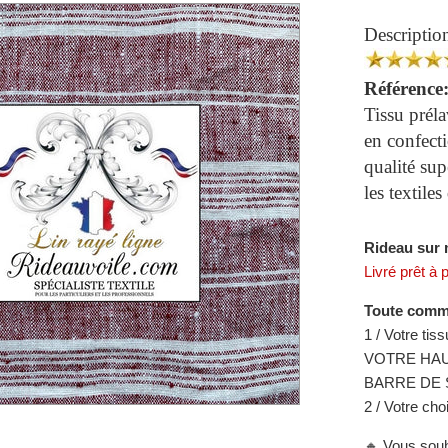
Descriptio
Référence
Tissu prél
en confecti
qualité supé
les textiles
R
ideau sur 
Livré prêt à 
Toute comma
1 / Votre tis
VOTRE HAU
BARRE DE 
2 / Votre cho
🔸 Vous souh