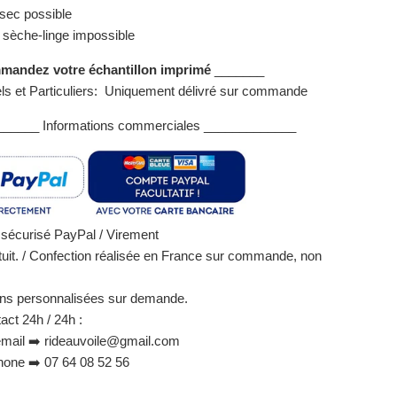
sec possible
n sèche-linge impossible
andez votre échantillon imprimé
_______
ls et Particuliers: Uniquement délivré sur commande
_____ Informations commerciales _____________
sécurisé PayPal / Virement
uit. / Confection réalisée en France sur commande, non
ons personnalisées sur demande.
act 24h / 24h :
mail ➡️ rideauvoile@gmail.com
one ➡️ 07 64 08 52 56