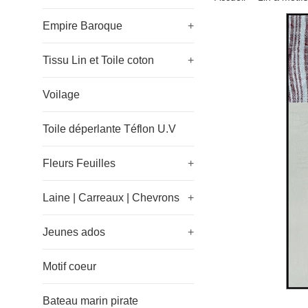
Empire Baroque
+
Tissu Lin et Toile coton
+
Voilage
Toile déperlante Téflon U.V
Fleurs Feuilles
+
Laine | Carreaux | Chevrons
+
Jeunes ados
+
Motif coeur
Bateau marin pirate