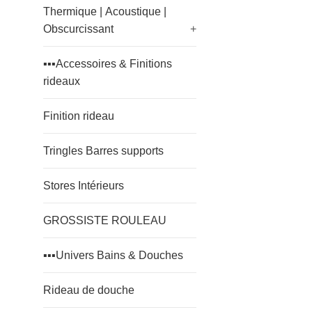
Thermique | Acoustique |
Obscurcissant
+
▪️▪️▪️Accessoires & Finitions
rideaux
Finition rideau
Tringles Barres supports
Stores Intérieurs
GROSSISTE ROULEAU
▪️▪️▪️Univers Bains & Douches
Rideau de douche