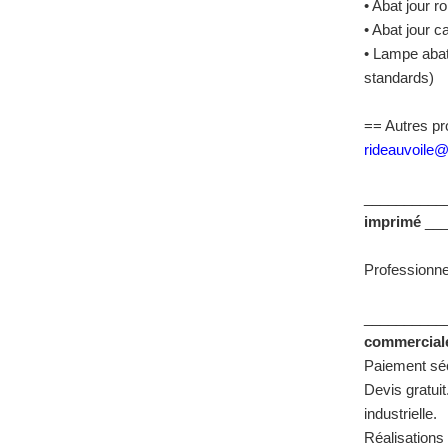
• Abat jour r
• Abat jour c
• Lampe abat 
standards)
== Autres pro
rideauvoile
__________
imprimé
___
Professionne
__________
commercial
Paiement séc
Devis gratui
industrielle.
Réalisations