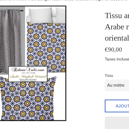
Tissu a
Arabe r
orienta
Prix
€90,00
régulier
Taxes incluse
Tissu
AJOU