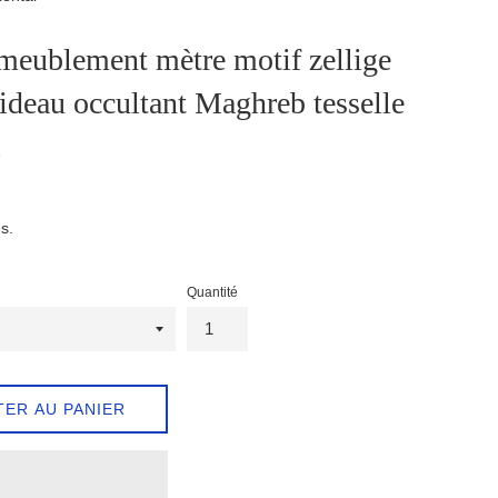
meublement mètre motif zellige
ideau occultant Maghreb tesselle
l
s.
Quantité
TER AU PANIER