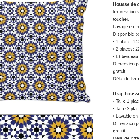
Housse de c
Impression s
toucher.
Lavage en m
Disponible po
• 1 place: 1
• 2 places: 
• Lit berceau
Dimension p
gratuit.
Délai de livr
Drap houss
• Taille 1 p
• Taille 2 
• Lavable en
Dimension p
gratuit.
Délai de livr