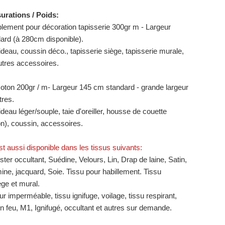
surations / Poids:
blement pour décoration tapisserie 300gr m - Largeur
rd (à 280cm disponible).
Rideau, coussin déco., tapisserie siège, tapisserie murale,
tres accessoires.
coton 200gr / m- Largeur 145 cm standard - grande largeur
tres.
Rideau léger/souple, taie d'oreiller, housse de couette
on), coussin, accessoires.
st aussi disponible dans les tissus suivants:
ter occultant, Suédine, Velours, Lin, Drap de laine, Satin,
ine, jacquard, Soie. Tissu pour habillement. Tissu
ège et mural.
ur imperméable, tissu ignifuge, voilage, tissu respirant,
n feu, M1, ​​Ignifugé, occultant et autres sur demande.