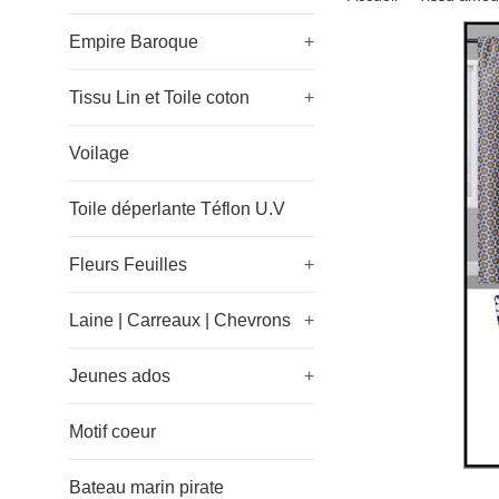
Empire Baroque
+
Tissu Lin et Toile coton
+
Voilage
Toile déperlante Téflon U.V
Fleurs Feuilles
+
Laine | Carreaux | Chevrons
+
Jeunes ados
+
Motif coeur
Bateau marin pirate