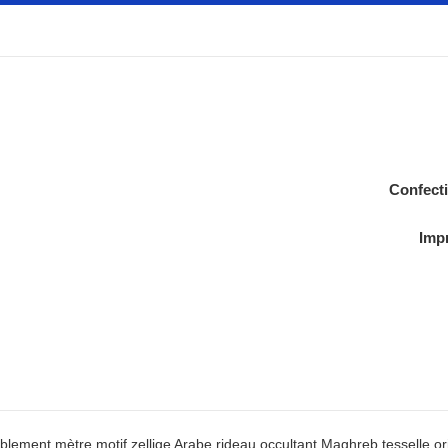
Confect
Impr
lement mètre motif zellige Arabe rideau occultant Maghreb tesselle or