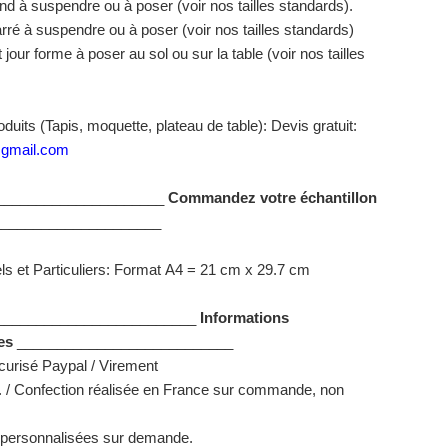
ond à suspendre ou à poser (voir nos tailles standards).
arré à suspendre ou à poser (voir nos tailles standards)
jour forme à poser au sol ou sur la table (voir nos tailles
duits (Tapis, moquette, plateau de table): Devis gratuit:
@gmail.com
_____________________
Commandez votre échantillon
____________________
ls et Particuliers: Format
A4 = 21 cm x 29.7 cm
_________________________
Informations
es
___________________________
urisé Paypal / Virement
t. / Confection réalisée en France sur commande, non
 personnalisées sur demande.