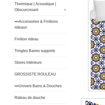
Thermique | Acoustique |
Obscurcissant
+
▪️▪️▪️Accessoires & Finitions
rideaux
Finition rideau
Tringles Barres supports
Stores Intérieurs
GROSSISTE ROULEAU
▪️▪️▪️Univers Bains & Douches
Rideau de douche