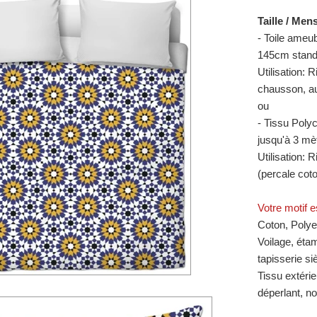
Taille / Men
- Toile ameu
145cm standa
Utilisation: 
chausson, au
ou
- Tissu Poly
jusqu'à 3 mè
Utilisation: 
(percale cot
Votre motif e
Coton, Polyes
Voilage, étam
tapisserie si
Tissu extérie
déperlant, no