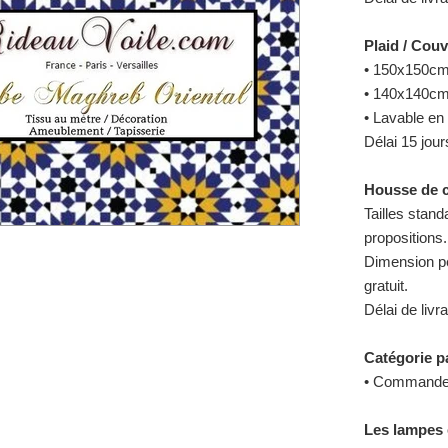
Plaid / Couv
• 150x150cm 
• 140x140cm 
• Lavable e
Délai 15 jour
Housse de co
Tailles stan
propositions.
Dimension p
gratuit.
Délai de livr
Catégorie pa
• Commandez 
Les lampes 