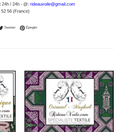
t 24h / 24h - @:
rideauvoile@gmail.com
8 52 56 (France)
ager sur Facebook
Tweeter sur Twitter
Épingler sur Pinterest
Tweeter
Épingler