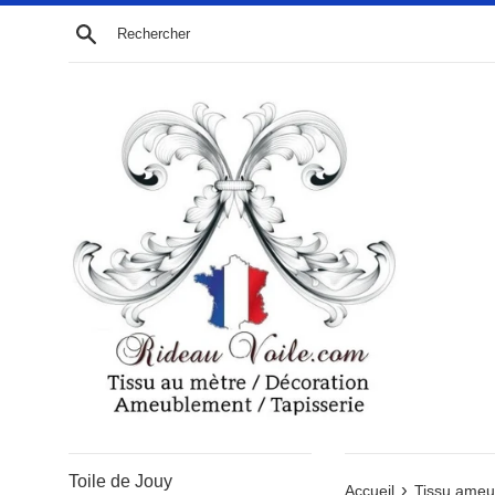
Passer
Recherche
au
contenu
Toile de Jouy
›
Accueil
Tissu ameub