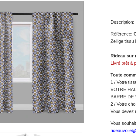
Description:
Référence:
Zellige tissu
Rideau sur 
Livré prêt à 
Toute comma
1 / Votre tis
VOTRE HAU
BARRE DE 
2 / Votre choi
Vous devez ré
Vous souhait
rideauvoile