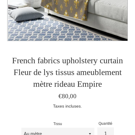
French fabrics upholstery curtain
Fleur de lys tissus ameublement
mètre rideau Empire
Prix
€80,00
régulier
Taxes incluses.
Quantité
Tissu