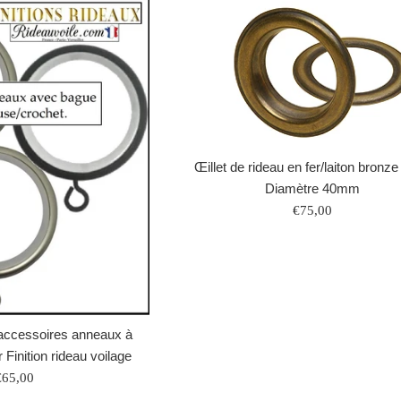
Œillet de rideau en fer/laiton bronze 
Diamètre 40mm
Prix
€75,00
régulier
 accessoires anneaux à
Finition rideau voilage
rix
€65,00
égulier