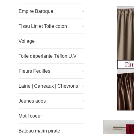
Empire Baroque
+
Tissu Lin et Toile coton
+
Voilage
Toile déperlante Téflon U.V
Fleurs Feuilles
+
Laine | Carreaux | Chevrons
+
Jeunes ados
+
Motif coeur
Bateau marin pirate