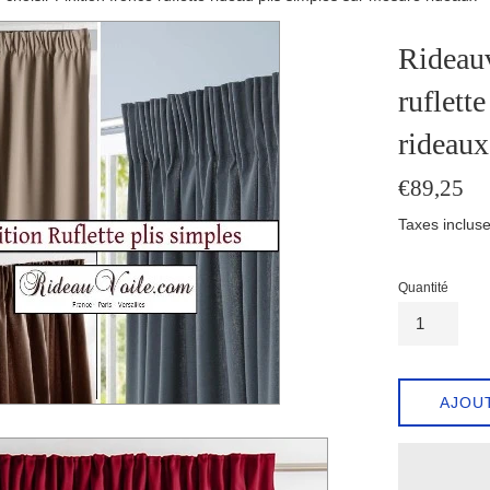
Rideauv
ruflett
rideaux
Prix
€89,25
régulier
Taxes incluse
Quantité
AJOU