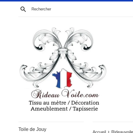
Passer
Recherche
au
contenu
Toile de Jouy
›
Accueil
Rideauvoile