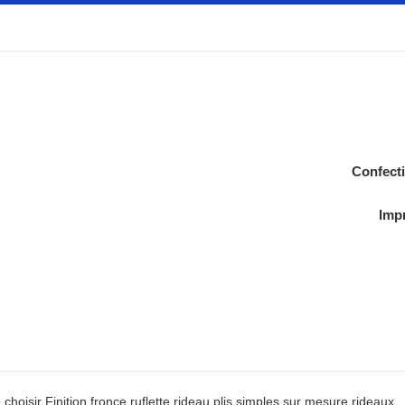
Confect
Impr
 choisir Finition fronce ruflette rideau plis simples sur mesure rideaux