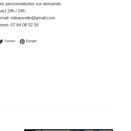
ons personnalisées sur demande.
act 24h / 24h :
mail: rideauvoile@gmail.com
one: 07 64 08 52 56
ager sur Facebook
Tweeter sur Twitter
Épingler sur Pinterest
Tweeter
Épingler