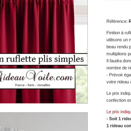
Référence:
Finition à ru
utilisons un 
beau rendu pl
multiplions p
Il faudra don
nombre de ri
- Prévoir ég
votre rideau 
Le prix indiq
confection e
Le prix indiq
- Soit 1 ri
1 rideau co