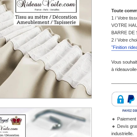
Toute comma
1 / Votre tis
VOTRE HAU
BARRE DE 
2 / Votre cho
"Finition ride
Vous souhait
à
rideauvoi
___________
🔸
Paiement 
🔸
Devis grat
industrielle.