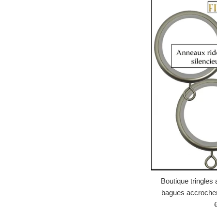
Boutique tringles
bagues accrocher 
P
r