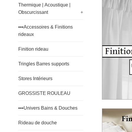
Thermique | Acoustique |
Obscurcissant
+
▪️▪️▪️Accessoires & Finitions
rideaux
Finition rideau
Tringles Barres supports
Stores Intérieurs
GROSSISTE ROULEAU
▪️▪️▪️Univers Bains & Douches
Rideau de douche