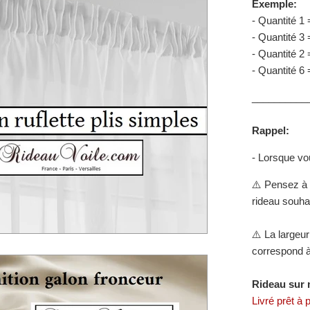
Exemple:
- Quantité 1
- Quantité 3 
- Quantité 2
- Quantité 6
__________
Rappel:
- Lorsque v
⚠️ Pensez à b
rideau souhai
⚠️
La largeur
correspond à 
Rideau sur 
Livré prêt à 