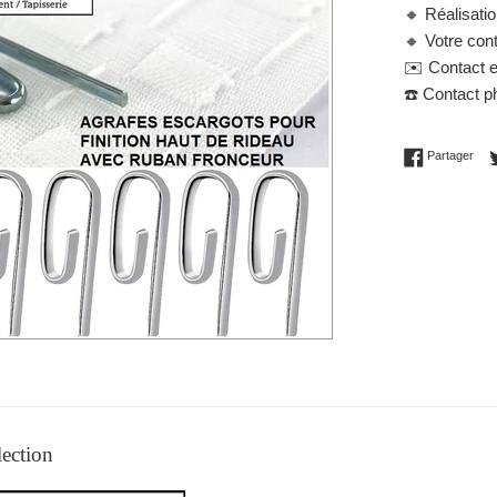
🔸
Réalisati
🔸
Votre cont
✉️
Contact e
☎️
Contact ph
Part
Partager
lection