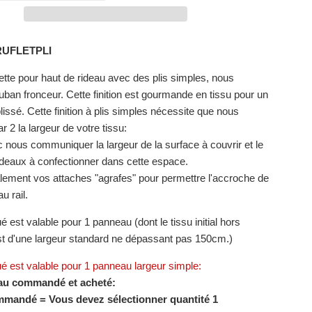
RUFLETPLI
flette pour haut de rideau avec des plis simples, nous
ruban fronceur. Cette finition est gourmande en tissu pour un
issé. Cette finition à plis simples nécessite que nous
ar 2 la largeur de votre tissu:
c nous communiquer la largeur de la surface à couvrir et le
deaux à confectionner dans cette espace.
alement vos attaches "agrafes" pour permettre l'accroche de
au rail.
ué est valable pour 1 panneau (dont le tissu initial hors
st d'une largeur standard ne dépassant pas 150cm.)
ué est valable pour 1 panneau largeur simple:
deau commandé et acheté:
mmandé = Vous devez sélectionner quantité 1