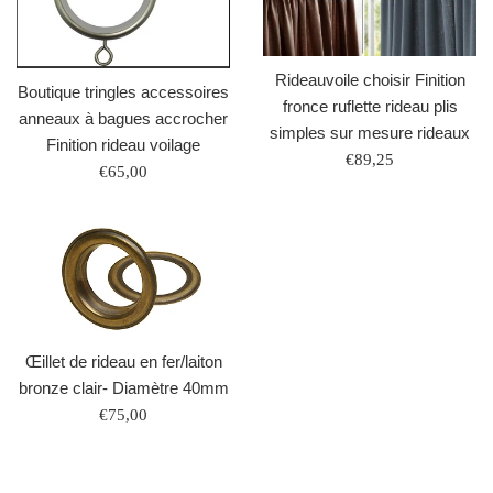
Rideauvoile choisir Finition
Boutique tringles accessoires
fronce ruflette rideau plis
anneaux à bagues accrocher
simples sur mesure rideaux
Finition rideau voilage
Prix
€89,25
Prix
€65,00
régulier
régulier
Œillet de rideau en fer/laiton
bronze clair- Diamètre 40mm
Prix
€75,00
régulier