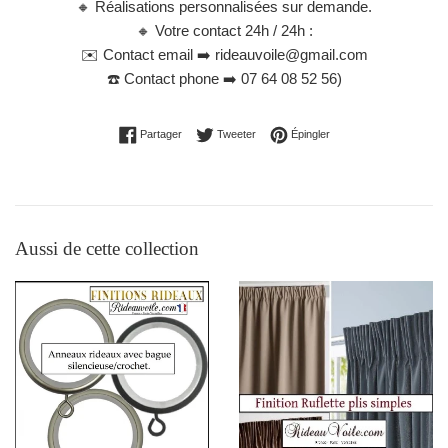
🔸
Réalisations personnalisées sur demande.
🔸
Votre contact 24h / 24h :
✉️
Contact email ➡️ rideauvoile@gmail.com
☎️
Contact phone ➡️ 07 64 08 52 56
)
Partager sur Facebook
Tweeter sur Twitter
Épingler sur Pinterest
Partager
Tweeter
Épingler
Aussi de cette collection