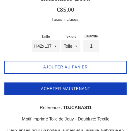
Prix
€85,00
régulier
Taxes incluses.
Quantité
Taille
Texture
AJOUTER AU PANIER
ACHETER MAINTENANT
Référence :
TDJCABAS11
Motif imprimé Toile de Jouy -
Doublure:
Textile
Deux anses pour un porté à la main et à l'épaule. Fabriqué en