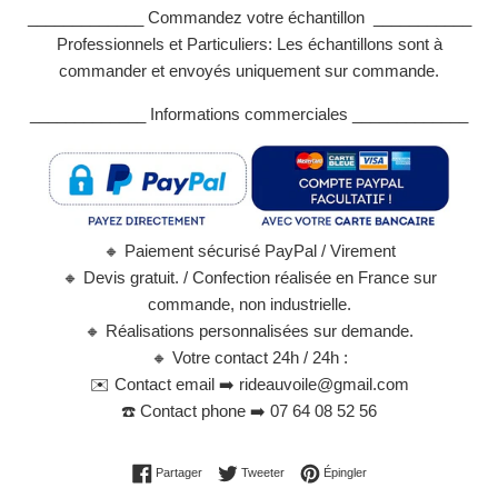
_____________ Commandez votre échantillon ___________
Professionnels et Particuliers: Les échantillons sont à
commander et envoyés uniquement sur commande.
_____________ Informations commerciales _____________
🔸
Paiement sécurisé PayPal / Virement
🔸
Devis gratuit. / Confection réalisée en France sur
commande, non industrielle.
🔸
Réalisations personnalisées sur demande.
🔸
Votre contact 24h / 24h :
✉️
Contact email ➡️ rideauvoile@gmail.com
☎️
Contact phone ➡️ 07 64 08 52 56
Partager sur Facebook
Tweeter sur Twitter
Épingler sur Pinterest
Partager
Tweeter
Épingler