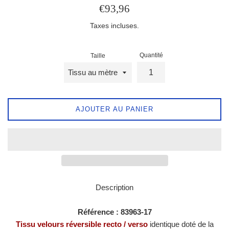
Prix
€93,96
régulier
Taxes incluses.
Quantité
Taille
AJOUTER AU PANIER
Description
Référence :
83963-17
Tissu velours réversible recto / verso
identique doté de la