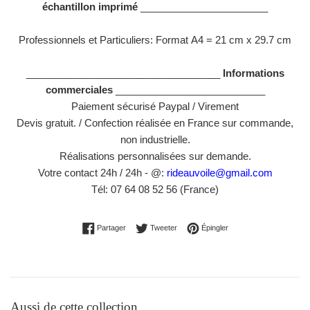
échantillon imprimé
_______________________
Professionnels et Particuliers: Format
A4 = 21 cm x 29.7 cm
___________________________________
Informations
commerciales
___________________________
Paiement sécurisé Paypal / Virement
Devis gratuit. / Confection réalisée en France sur commande,
non industrielle.
Réalisations personnalisées sur demande.
Votre contact 24h / 24h - @:
rideauvoile@gmail.com
Tél: 07 64 08 52 56 (France)
Partager sur Facebook
Tweeter sur Twitter
Épingler sur Pinterest
Partager
Tweeter
Épingler
Aussi de cette collection