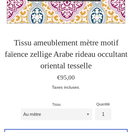
Tissu ameublement mètre motif
faïence zellige Arabe rideau occultant
oriental tesselle
Prix
€95,00
régulier
Taxes incluses.
Quantité
Tissu