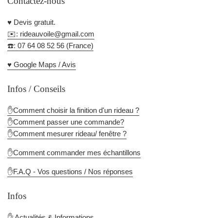
Contactez-nous
♥️ Devis gratuit.
✉️: rideauvoile@gmail.com
☎️: 07 64 08 52 56 (France)
♥️ Google Maps / Avis
Infos / Conseils
✋Comment choisir la finition d'un rideau ?
✋Comment passer une commande?
✋Comment mesurer rideau/ fenêtre ?
✋Comment commander mes échantillons
✋F.A.Q - Vos questions / Nos réponses
Infos
✋
Actualités & Informations