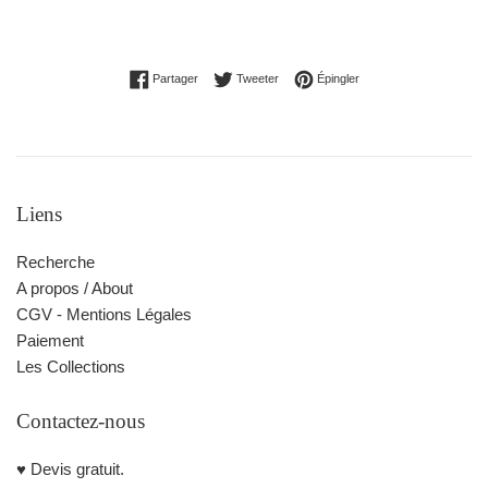
Partager sur Facebook
Tweeter sur Twitter
Épingler sur Pinterest
Partager
Tweeter
Épingler
Liens
Recherche
A propos / About
CGV - Mentions Légales
Paiement
Les Collections
Contactez-nous
♥️ Devis gratuit.