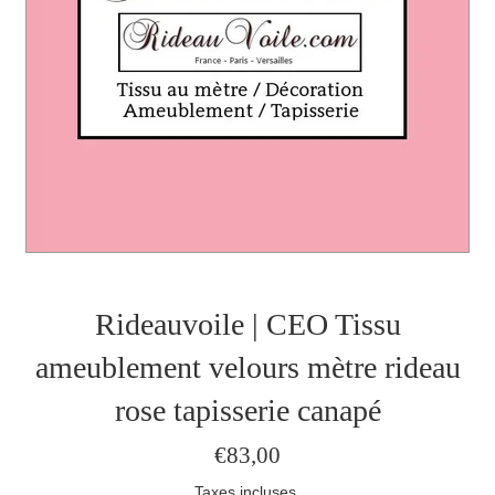
Rideauvoile | CEO Tissu
ameublement velours mètre rideau
rose tapisserie canapé
Prix
€83,00
régulier
Taxes incluses.