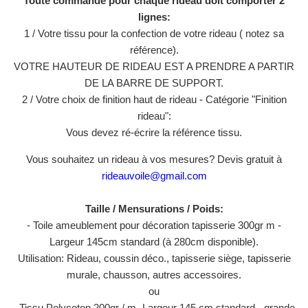
Toute commande pour chaque rideau doit comporter 2
lignes:
1 / Votre tissu pour la confection de votre rideau ( notez sa
référence).
VOTRE HAUTEUR DE RIDEAU EST A PRENDRE A PARTIR
DE LA BARRE DE SUPPORT.
2 / Votre choix de finition haut de rideau - Catégorie "Finition
rideau":
Vous devez ré-écrire la référence tissu.
Vous souhaitez un rideau à vos mesures? Devis gratuit à
rideauvoile@gmail.com
Taille / Mensurations / Poids:
- Toile ameublement pour décoration tapisserie 300gr m -
Largeur 145cm standard (à 280cm disponible).
Utilisation: Rideau, coussin déco., tapisserie siège, tapisserie
murale, chausson, autres accessoires.
ou
- Tissu Polycoton 200gr / m- Largeur 145 cm standard - grande