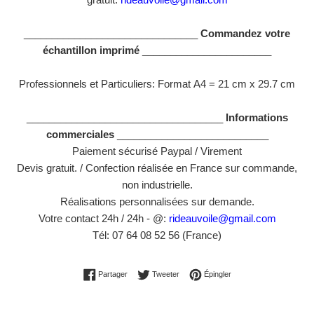
_______________________________
Commandez votre
échantillon imprimé
_______________________
Professionnels et Particuliers: Format
A4 = 21 cm x 29.7 cm
___________________________________
Informations
commerciales
___________________________
Paiement sécurisé Paypal / Virement
Devis gratuit. / Confection réalisée en France sur commande,
non industrielle.
Réalisations personnalisées sur demande.
Votre contact 24h / 24h - @:
rideauvoile@gmail.com
Tél: 07 64 08 52 56 (France)
Partager sur Facebook
Tweeter sur Twitter
Épingler sur Pinterest
Partager
Tweeter
Épingler