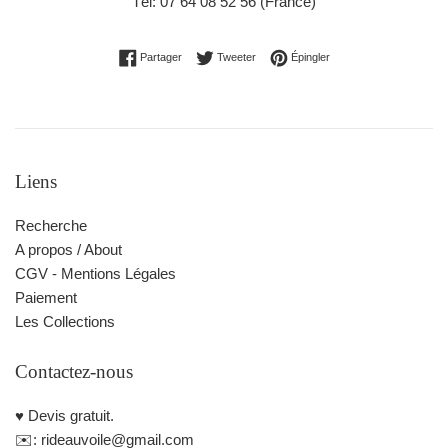
Tél: 07 64 08 52 56 (France)
Partager sur Facebook
Tweeter sur Twitter
Épingler sur Pinterest
Partager
Tweeter
Épingler
Liens
Recherche
A propos / About
CGV - Mentions Légales
Paiement
Les Collections
Contactez-nous
♥️ Devis gratuit.
✉️: rideauvoile@gmail.com