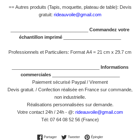
== Autres produits (Tapis, moquette, plateau de table): Devis
gratuit:
rideauvoile@gmail.com
_______________________________
Commandez votre
échantillon imprimé
_______________________
Professionnels et Particuliers: Format
A4 = 21 cm x 29.7 cm
___________________________________
Informations
commerciales
___________________________
Paiement sécurisé Paypal / Virement
Devis gratuit. / Confection réalisée en France sur commande,
non industrielle.
Réalisations personnalisées sur demande.
Votre contact 24h / 24h - @:
rideauvoile@gmail.com
Tél: 07 64 08 52 56 (France)
Partager sur Facebook
Tweeter sur Twitter
Épingler sur Pinterest
Partager
Tweeter
Épingler