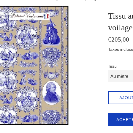
Tissu a
voilage
Prix
€205,00
régulier
Taxes incluse
Tissu
AJOU
ACHET