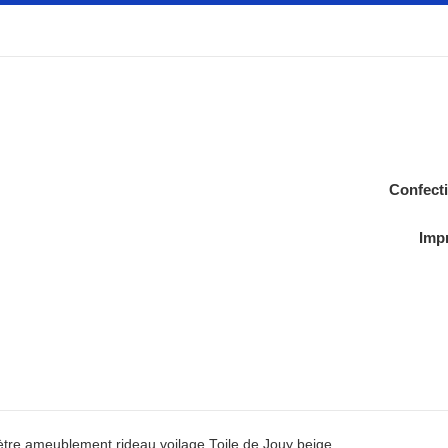
Confect
Impr
ètre ameublement rideau voilage Toile de Jouy beige