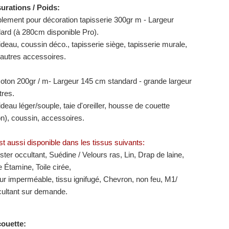
surations / Poids:
blement pour décoration tapisserie 300gr m - Largeur
rd (à 280cm disponible Pro).
Rideau, coussin déco., tapisserie siège, tapisserie murale,
autres accessoires.
coton 200gr / m- Largeur 145 cm standard - grande largeur
tres.
Rideau léger/souple, taie d'oreiller, housse de couette
on), coussin, accessoires.
st aussi disponible dans les tissus suivants:
ter occultant, Suédine / Velours ras, Lin, Drap de laine,
e Étamine, Toile cirée,
ur imperméable, tissu ignifugé, Chevron, non feu, M1/​​
ccultant sur demande.
ouette: