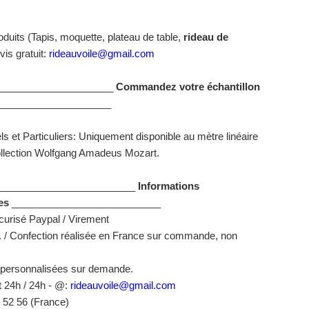
oduits (Tapis, moquette, plateau de table,
rideau de
vis gratuit:
rideauvoile@gmail.com
_____________________
Commandez votre échantillon
____________________
s et Particuliers: Uniquement disponible au mètre linéaire
llection
Wolfgang Amadeus Mozart
.
_________________________
Informations
es
___________________________
urisé Paypal / Virement
t. / Confection réalisée en France sur commande, non
 personnalisées sur demande.
t 24h / 24h - @:
rideauvoile@gmail.com
8 52 56 (France)