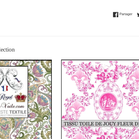
Part
Partager
lection