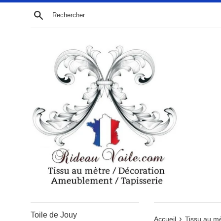
Passer
Recherche
au
contenu
Toile de Jouy
›
Accueil
Tissu au m