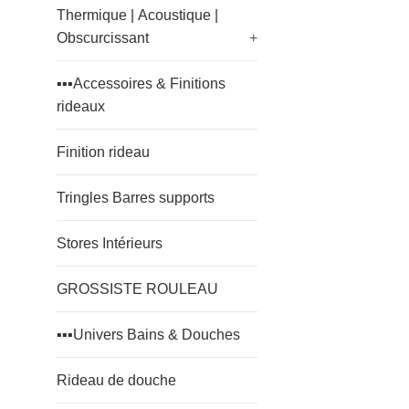
Thermique | Acoustique |
Obscurcissant
+
▪️▪️▪️Accessoires & Finitions
rideaux
Finition rideau
Tringles Barres supports
Stores Intérieurs
GROSSISTE ROULEAU
▪️▪️▪️Univers Bains & Douches
Rideau de douche