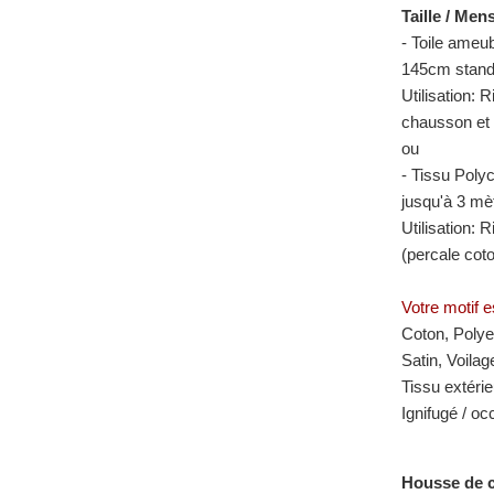
Taille / Men
- Toile ameu
145cm standa
Utilisation: 
chausson et 
ou
- Tissu Poly
jusqu'à 3 mè
Utilisation: 
(percale cot
Votre motif e
Coton, Polyes
Satin, Voilag
Tissu extérie
Ignifugé / o
Housse de c