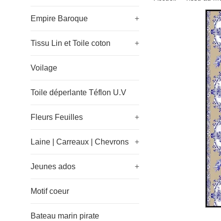
Empire Baroque
+
Tissu Lin et Toile coton
+
Voilage
Toile déperlante Téflon U.V
Fleurs Feuilles
+
Laine | Carreaux | Chevrons
+
Jeunes ados
+
Motif coeur
Bateau marin pirate