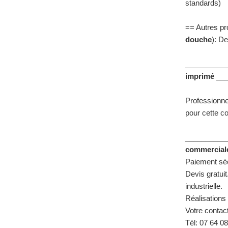
standards)
== Autres pr
douche
): De
__________
imprimé
___
Professionnel
pour cette co
__________
commercial
Paiement séc
Devis gratui
industrielle.
Réalisations
Votre contac
Tél: 07 64 0