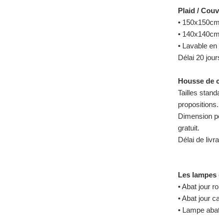
Plaid / Couv
• 150x150cm
• 140x140cm 
• Lavable e
Délai 20 jour
Housse de co
Tailles stan
propositions.
Dimension p
gratuit.
Délai de livr
Les lampes 
• Abat jour r
• Abat jour c
• Lampe abat 