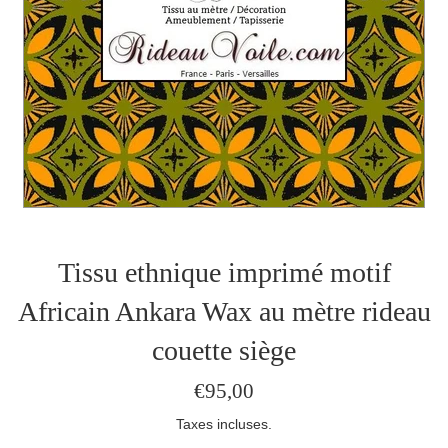
Tissu ethnique imprimé motif
Africain Ankara Wax au mètre rideau
couette siège
Prix
€95,00
régulier
Taxes incluses.