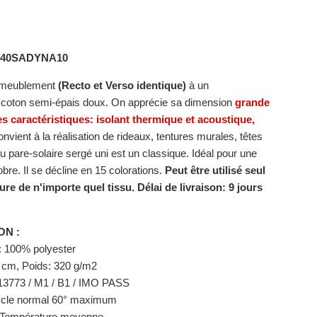
140SADYNA10
ameublement
(Recto et Verso identique)
à un
t coton semi-épais doux. On apprécie sa dimension
grande
es caractéristiques: isolant thermique et acoustique,
 convient à la réalisation de rideaux, tentures murales, têtes
ssu pare-solaire sergé uni est un classique. Idéal pour une
bre. Il se décline en 15 colorations.
Peut être utilisé seul
ure de n'importe quel tissu.
Délai de livraison: 9 jours
ON :
: 100% polyester
0 cm,
Poids: 320 g/m2
13773 / M1 / B1 / IMO PASS
Cycle normal 60° maximum
 Température moyenne