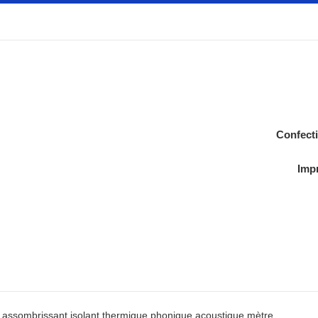
Confect
Impr
 assombrissant isolant thermique phonique acoustique mètre