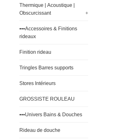
Thermique | Acoustique |
Obscurcissant
+
▪️▪️▪️Accessoires & Finitions
rideaux
Finition rideau
Tringles Barres supports
Stores Intérieurs
GROSSISTE ROULEAU
▪️▪️▪️Univers Bains & Douches
Rideau de douche