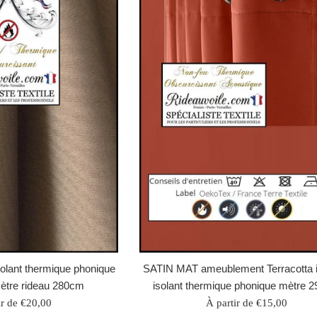
solant thermique phonique
SATIN MAT ameublement Terracotta i
ètre rideau 280cm
isolant thermique phonique mètre 
ir de €20,00
À partir de €15,00