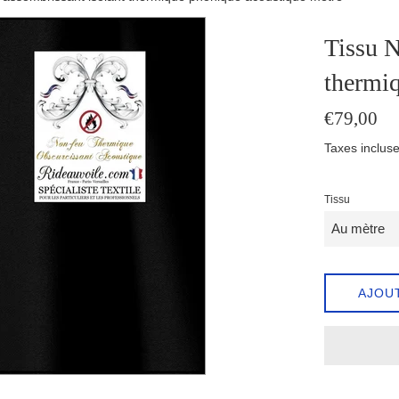
Tissu N
thermiq
Prix
€79,00
régulier
Taxes incluse
Tissu
AJOU