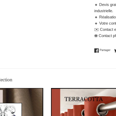
🔸
Devis grat
industrielle.
🔸
Réalisati
🔸
Votre cont
✉️
Contact e
☎️
Contact ph
Part
Partager
lection