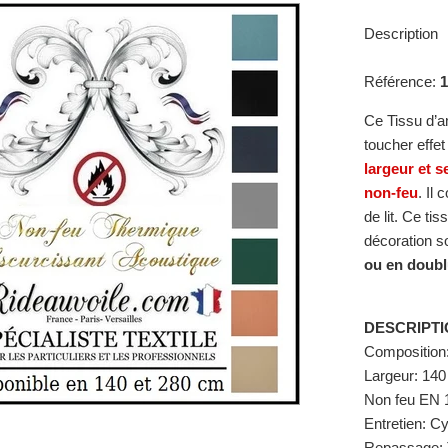
Description
Référence:
Ce Tissu d’
toucher effe
largeur et s
non-feu
. Il
de lit. Ce ti
décoration so
ou en doubl
DESCRIPTI
Composition
Largeur: 14
Non feu EN 
Entretien: 
Repassage: