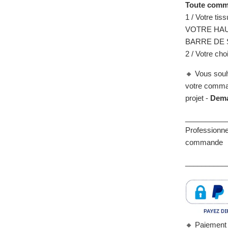
Toute comma
1 / Votre tis
VOTRE HAU
BARRE DE 
2 / Votre cho
🔸 Vous souh
votre comman
projet -
Dema
__________
Professionne
commande
___________
🔸
Paiement 