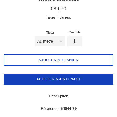
Prix
€89,70
régulier
Taxes incluses.
Quantité
Tissu
AJOUTER AU PANIER
ACHETER MAINTENANT
Description
Référence:
54044-79