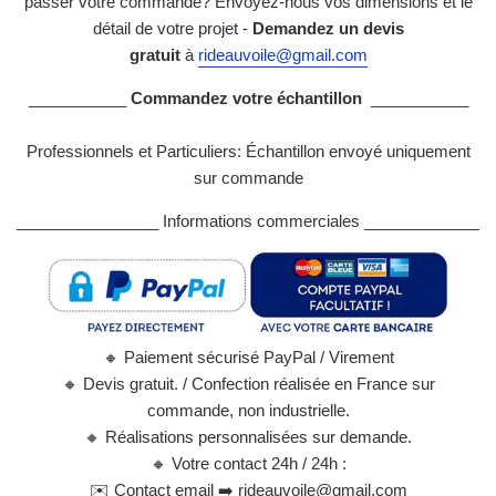
passer votre commande? Envoyez-nous vos dimensions et le
détail de votre projet -
Demandez un devis
gratuit
à
rideauvoile@gmail.com
___________
Commandez votre échantillon
___________
Professionnels et Particuliers: Échantillon envoyé uniquement
sur commande
________________ Informations commerciales _____________
🔸
Paiement sécurisé PayPal / Virement
🔸
Devis gratuit. / Confection réalisée en France sur
commande, non industrielle.
🔸
Réalisations personnalisées sur demande.
🔸
Votre contact 24h / 24h :
✉️
Contact email ➡️ rideauvoile@gmail.com