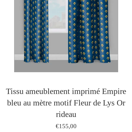
Tissu ameublement imprimé Empire
bleu au mètre motif Fleur de Lys Or
rideau
Prix
€155,00
régulier