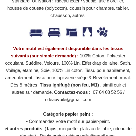
standard.
Utilisation : Rideau léger / souple, taie d'oreiller,
housse de couette (polycoton), coussin pour chambre, tablier,
chausson, autres
Votre motif est également disponible dans les tissus
suivants (sur simple demande) :
100% Coton, Polyester
occultant, Suédine, Velours, 100% Lin, Effet drap de laine, Satin,
Voilage, étamine, Soie, 100% Lin coton. Tissu pour habillement,
ameublement. Tissu pour tapisserie siège & Revêtement mural.
Dès 5 mètres:
Tissu ignifugé (non feu, M1)
, simili cuir et
autres sur demande.
Contactez-nous :
07 64 08 52 56 /
rideauvoile@gmail.com
Catégorie papier peint :
• Commandez votre motif sur papier-peint.
et autres produits
(Tapis, moquette, plateau de table, rideau de
douche) : Devis gratuit : rideauvoile@gmail.com