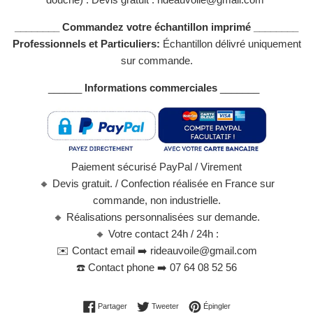
________ Commandez votre échantillon imprimé ________
Professionnels et Particuliers:
Échantillon délivré uniquement
sur commande.
______
Informations commerciales
_______
Paiement sécurisé PayPal / Virement
🔸
Devis gratuit. / Confection réalisée en France sur
commande, non industrielle.
🔸
Réalisations personnalisées sur demande.
🔸
Votre contact 24h / 24h :
✉️
Contact email ➡️ rideauvoile@gmail.com
☎️
Contact phone ➡️ 07 64 08 52 56
Partager sur Facebook
Tweeter sur Twitter
Épingler sur Pinterest
Partager
Tweeter
Épingler