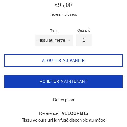
Prix
€95,00
régulier
Taxes incluses.
Quantité
Taille
AJOUTER AU PANIER
ACHETER MAINTENANT
Description
Référence :
VELOURM15
Tissu velours uni ignifugé disponible au mètre