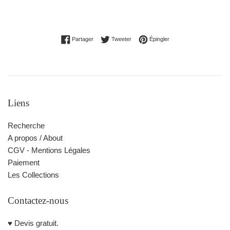
Partager sur Facebook
Tweeter sur Twitter
Épingler sur Pinterest
Partager
Tweeter
Épingler
Liens
Recherche
A propos / About
CGV - Mentions Légales
Paiement
Les Collections
Contactez-nous
♥️ Devis gratuit.