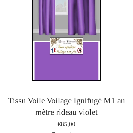
Tissu Voile Voilage Ignifugé M1 au
mètre rideau violet
Prix
€85,00
régulier