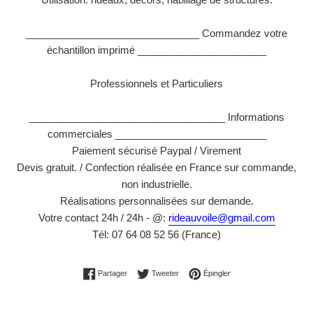
_______________________________ Commandez votre
échantillon imprimé _______________________
Professionnels et Particuliers
___________________________________ Informations
commerciales ___________________________
Paiement sécurisé Paypal / Virement
Devis gratuit. / Confection réalisée en France sur commande,
non industrielle.
Réalisations personnalisées sur demande.
Votre contact 24h / 24h - @:
rideauvoile@gmail.com
Tél: 07 64 08 52 56 (France)
Partager sur Facebook
Tweeter sur Twitter
Épingler sur Pinterest
Partager
Tweeter
Épingler